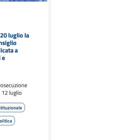
20 luglio la
nsiglio
icata a
 e
prosecuzione
 12 luglio
tituzionale
litica