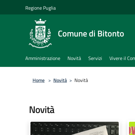
Salta al contenuto principale
Regione Puglia
Comune di Bitonto
Amministrazione
Novità
Servizi
Vivere il C
Home
>
Novità
>
Novità
Novità