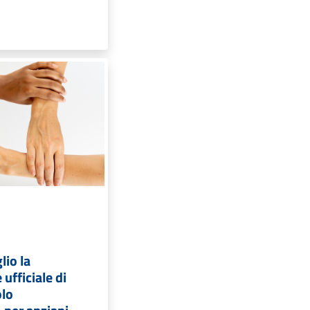
lio la
ufficiale di
olo