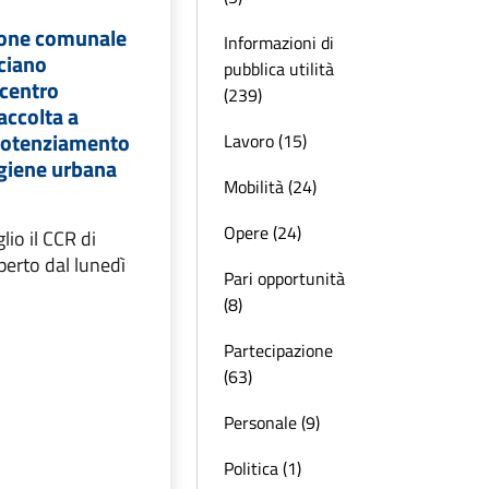
one comunale
Informazioni di
ciano
pubblica utilità
 centro
(239)
accolta a
 potenziamento
Lavoro (15)
 igiene urbana
Mobilità (24)
Opere (24)
lio il CCR di
perto dal lunedì
Pari opportunità
(8)
Partecipazione
(63)
Personale (9)
Politica (1)