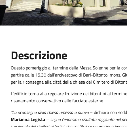
Descrizione
Questo pomeriggio al termine della Messa Solenne per la co
partire dalle 15.30 dall’arcivescovo di Bari-Bitonto, mons. Gi
per la riconsegna alla città della chiesa del Cimitero di Bitont
L’edificio torna alla regolare fruizione dei bitontini al termi
risanamento conservativo delle facciate esterne.
“La riconsegna della chiesa rimessa a nuovo
– dichiara con soddi
Marianna Legista
–
segna l’ennesimo risultato raggiunto nel pe
funzionale dei cimiteri cittadini, che costituisce un precipuo imp