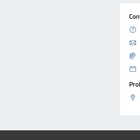
Con
Prob