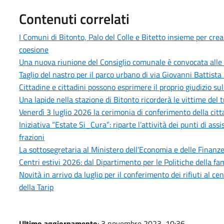
Contenuti correlati
I Comuni di Bitonto, Palo del Colle e Bitetto insieme per cre
coesione
Una nuova riunione del Consiglio comunale è convocata alle 
Taglio del nastro per il parco urbano di via Giovanni Battista 
Cittadine e cittadini possono esprimere il proprio giudizio sull
Una lapide nella stazione di Bitonto ricorderà le vittime del 
Venerdì 3 luglio 2026 la cerimonia di conferimento della citt
Iniziativa “Estate Si_Cura”: riparte l’attività dei punti di as
frazioni
La sottosegretaria al Ministero dell’Economia e delle Finanze,
Centri estivi 2026: dal Dipartimento per le Politiche della fam
Novità in arrivo da luglio per il conferimento dei rifiuti al 
della Tarip
Ultimo aggiornamento
: 3 novembre 2023, 10:36