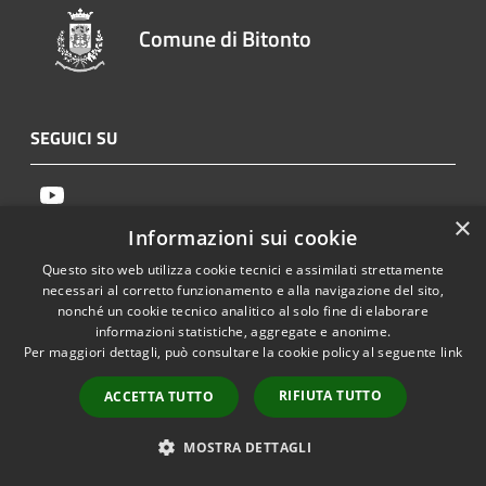
Comune di Bitonto
SEGUICI SU
Youtube
×
Informazioni sui cookie
AMMINISTRAZIONE
Questo sito web utilizza cookie tecnici e assimilati strettamente
necessari al corretto funzionamento e alla navigazione del sito,
Organi di Governo
nonché un cookie tecnico analitico al solo fine di elaborare
Aree Amministrative
informazioni statistiche, aggregate e anonime.
Per maggiori dettagli, può consultare la cookie policy al seguente
link
Uffici
Enti e fondazioni
RIFIUTA TUTTO
ACCETTA TUTTO
Politici
Personale Amministrativo
MOSTRA DETTAGLI
Documenti e dati