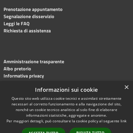
Prenotazione appuntamento
Segnalazione disservizio
Leggi le FAQ
Richiesta di assistenza
Amministrazione trasparente
Albo pretorio
Informativa privacy
Note legali
×
Informazioni sui cookie
Dichiarazione di accessibilità
Meccanismo di feedback
Questo sito web utilizza cookie tecnici e assimilati strettamente
necessari al corretto funzionamento e alla navigazione del sito,
nonché un cookie tecnico analitico al solo fine di elaborare
informazioni statistiche, aggregate e anonime.
RSS
Copyright © 2026 • Comune di
Per maggiori dettagli, può consultare la cookie policy al seguente
link
Accessibilità
Bitonto • Powered by
Privacy
Municipium
Accesso
•
RIFIUTA TUTTO