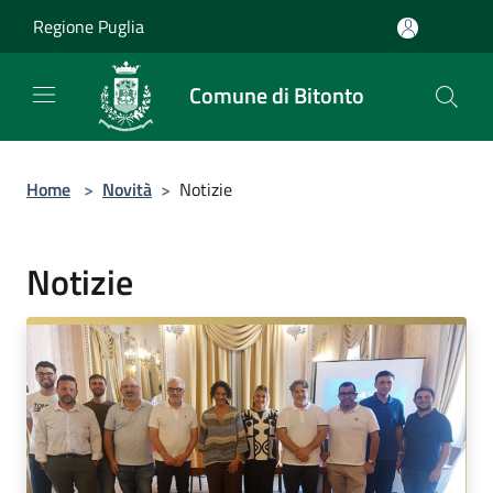
Salta al contenuto principale
Regione Puglia
Comune di Bitonto
Home
>
Novità
>
Notizie
Notizie