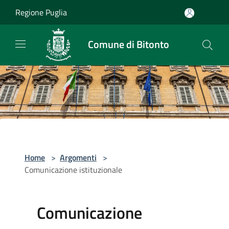
Salta al contenuto principale
Regione Puglia
Comune di Bitonto
Home
>
Argomenti
>
Comunicazione istituzionale
Comunicazione