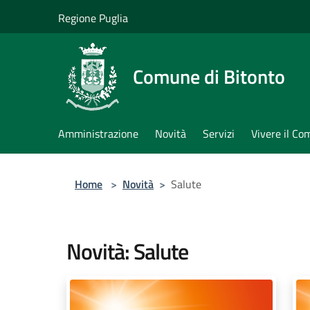
Salta al contenuto principale
Regione Puglia
Comune di Bitonto
Amministrazione
Novità
Servizi
Vivere il C
Home
>
Novità
>
Salute
Novità: Salute