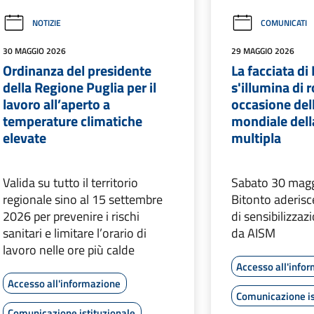
NOTIZIE
COMUNICATI
30 MAGGIO 2026
29 MAGGIO 2026
Ordinanza del presidente
La facciata di
della Regione Puglia per il
s'illumina di 
lavoro all’aperto a
occasione del
temperature climatiche
mondiale dell
elevate
multipla
Valida su tutto il territorio
Sabato 30 magg
regionale sino al 15 settembre
Bitonto aderis
2026 per prevenire i rischi
di sensibilizza
sanitari e limitare l’orario di
da AISM
lavoro nelle ore più calde
Accesso all'info
Accesso all'informazione
Comunicazione is
Comunicazione istituzionale