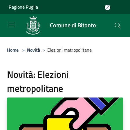
Salta al contenuto principale
Regione Puglia
Comune di Bitonto
Home
>
Novità
>
Elezioni metropolitane
Novità: Elezioni
metropolitane