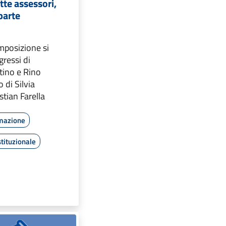
tte assessori,
parte
mposizione si
gressi di
tino e Rino
 di Silvia
stian Farella
rmazione
tituzionale