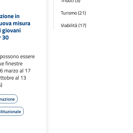
Tributi (3)
Turismo (21)
zione in
nuova misura
Viabilità (17)
i giovani
r 30
 possono essere
ue finestre
16 marzo al 17
ottobre al 13
)
rmazione
tituzionale