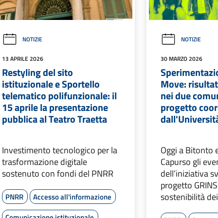
NOTIZIE
NOTIZIE
13 APRILE 2026
30 MARZO 2026
Restyling del sito
Sperimentazi
istituzionale e Sportello
Move: risultat
telematico polifunzionale: il
nei due comun
15 aprile la presentazione
progetto coor
pubblica al Teatro Traetta
dall'Universit
Investimento tecnologico per la
Oggi a Bitonto 
trasformazione digitale
Capurso gli even
sostenuto con fondi del PNRR
dell’iniziativa s
progetto GRINS 
sostenibilità dei
PNRR
Accesso all'informazione
Comunicazione istituzionale