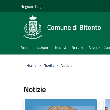
Salta al contenuto principale
Regione Puglia
Comune di Bitonto
Amministrazione
Novità
Servizi
Vivere il C
Home
>
Novità
>
Notizie
Notizie