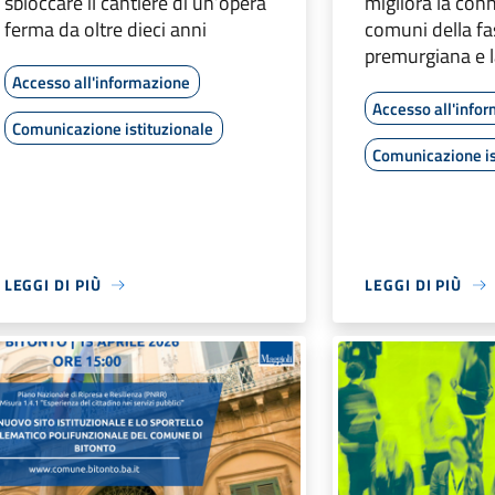
sbloccare il cantiere di un’opera
migliora la conn
ferma da oltre dieci anni
comuni della fa
premurgiana e l
Accesso all'informazione
Accesso all'info
Comunicazione istituzionale
Comunicazione is
LEGGI DI PIÙ
LEGGI DI PIÙ