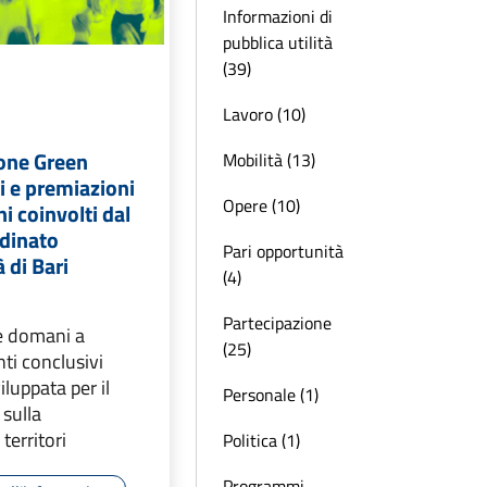
Informazioni di
pubblica utilità
(39)
Lavoro (10)
one Green
Mobilità (13)
i e premiazioni
Opere (10)
i coinvolti dal
dinato
Pari opportunità
à di Bari
(4)
Partecipazione
e domani a
(25)
ti conclusivi
viluppata per il
Personale (1)
sulla
 territori
Politica (1)
Programmi