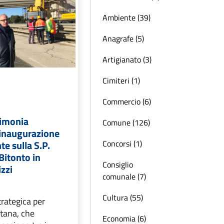
Ambiente (39)
Anagrafe (5)
Artigianato (3)
Cimiteri (1)
Commercio (6)
rimonia
Comune (126)
l’inaugurazione
Concorsi (1)
e sulla S.P.
Bitonto in
Consiglio
izzi
comunale (7)
Cultura (55)
trategica per
itana, che
Economia (6)