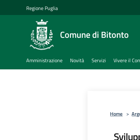
Salta al contenuto principale
Regione Puglia
Comune di Bitonto
Amministrazione
Novità
Servizi
Vivere il C
Home
>
Arg
Svilup