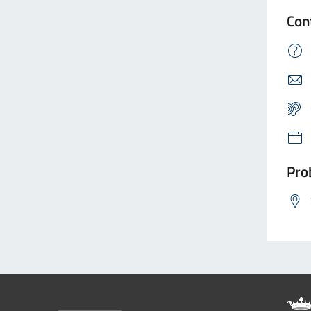
Con
Prob