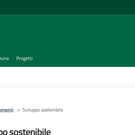
omune
Progetti
omenti
>
Sviluppo sostenibile
po sostenibile