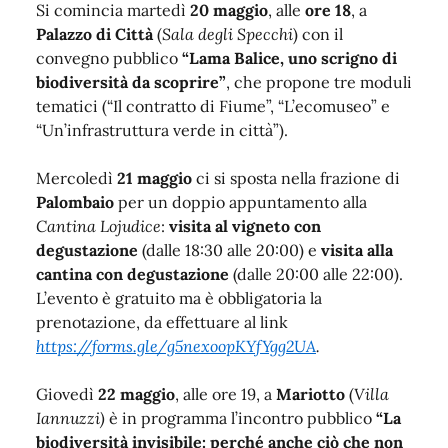
Si comincia martedì
20 maggio
, alle
ore 18
, a
Palazzo di Città
(
Sala degli Specchi
) con il
convegno pubblico
“Lama Balice, uno scrigno di
biodiversità da scoprire”
, che propone tre moduli
tematici (“Il contratto di Fiume”, “L’ecomuseo” e
“Un’infrastruttura verde in città”).
Mercoledì
21 maggio
ci si sposta nella frazione di
Palombaio
per un doppio appuntamento alla
Cantina Lojudice
:
visita al vigneto con
degustazione
(dalle 18:30 alle 20:00) e
visita alla
cantina con degustazione
(dalle 20:00 alle 22:00).
L’evento è gratuito ma è obbligatoria la
prenotazione, da effettuare al link
https://forms.gle/g5nexoopKYfYgg2UA
.
Giovedì
22 maggio
, alle ore 19, a
Mariotto
(
Villa
Iannuzzi)
è in programma l’incontro pubblico
“La
biodiversità invisibile: perché anche ciò che non