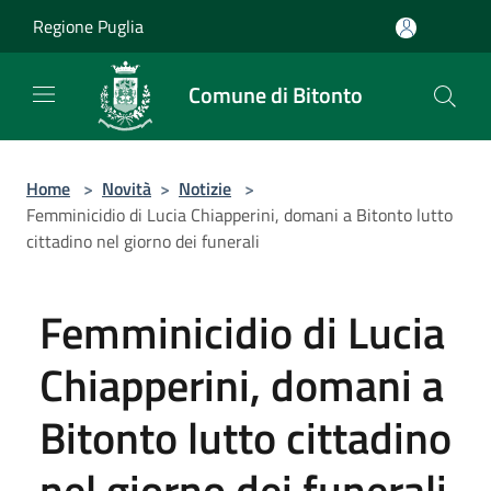
Salta al contenuto principale
Regione Puglia
Comune di Bitonto
Home
>
Novità
>
Notizie
>
Femminicidio di Lucia Chiapperini, domani a Bitonto lutto
cittadino nel giorno dei funerali
Femminicidio di Lucia
Chiapperini, domani a
Bitonto lutto cittadino
nel giorno dei funerali