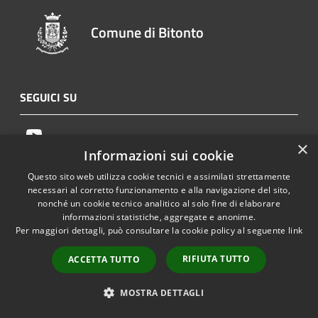
Comune di Bitonto
SEGUICI SU
Youtube
×
Informazioni sui cookie
AMMINISTRAZIONE
Questo sito web utilizza cookie tecnici e assimilati strettamente
necessari al corretto funzionamento e alla navigazione del sito,
nonché un cookie tecnico analitico al solo fine di elaborare
Organi di Governo
informazioni statistiche, aggregate e anonime.
Aree Amministrative
Per maggiori dettagli, può consultare la cookie policy al seguente
link
Uffici
Enti e fondazioni
RIFIUTA TUTTO
ACCETTA TUTTO
Politici
Personale Amministrativo
MOSTRA DETTAGLI
Documenti e dati