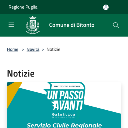
Salta al contenuto principale
Regione Puglia
Comune di Bitonto
Home
>
Novità
>
Notizie
Notizie