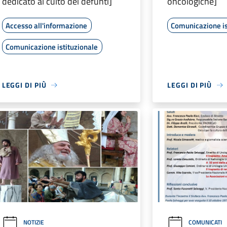
dedicato al culto dei defunti]
oncologiche]
Accesso all'informazione
Comunicazione is
Comunicazione istituzionale
LEGGI DI PIÙ
LEGGI DI PIÙ
NOTIZIE
COMUNICATI