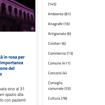
(145)
Ambiente (81)
Anagrafe (16)
Artigianato (6)
Cimiteri (6)
Commercio (13)
tà in rosa per
'importanza
Comune (411)
ione del
Concorsi (4)
no
Consiglio
comunale (33)
nata sino al 31
ni spazio alla
Cultura (78)
lo con pazienti