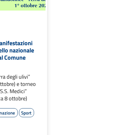
anifestazioni
vello nazionale
dal Comune
a degli ulivi”
ttobre) e torneo
“S.S. Medici”
a 8 ottobre)
rmazione
Sport