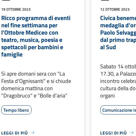
19 OTTOBRE 2023
12 OTTOBRE 2023
Ricco programma di eventi
Civica benem
nel fine settimana per
medaglia d’oro
l’Ottobre Mediceo con
Paolo Selvaggi
teatro, musica, poesia e
dal primo trap
spettacoli per bambini e
al Sud
famiglie
Sabato 14 ottob
Si apre domani sera con "La
17.30, a Palazzo
Festa d'Ognissanti" e si chiude
incontro celebra
domenica mattina con
cultura della d
"Dragobruco" e "Bolle d'aria"
organi
Tempo libero
Comunicazione is
LEGGI DI PIÙ
LEGGI DI PIÙ