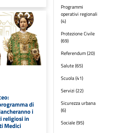
Programmi
operativi regionali
(4)
Protezione Civile
(69)
Referendum (20)
Salute (65)
Scuola (41)
Servizi (22)
ceo:
Sicurezza urbana
 programma di
(6)
fiancheranno i
i religiosi in
Sociale (95)
ti Medici