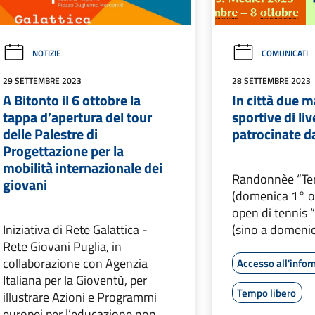
NOTIZIE
COMUNICATI
29 SETTEMBRE 2023
28 SETTEMBRE 2023
A Bitonto il 6 ottobre la
In città due m
tappa d’apertura del tour
sportive di li
delle Palestre di
patrocinate 
Progettazione per la
mobilità internazionale dei
Randonnèe “Terr
giovani
(domenica 1° o
open di tennis 
Iniziativa di Rete Galattica -
(sino a domenic
Rete Giovani Puglia, in
collaborazione con Agenzia
Accesso all'info
Italiana per la Gioventù, per
Tempo libero
illustrare Azioni e Programmi
europei per l’educazione non