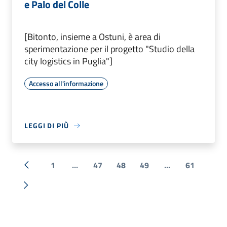
e Palo del Colle
[Bitonto, insieme a Ostuni, è area di
sperimentazione per il progetto "Studio della
city logistics in Puglia"]
Accesso all'informazione
LEGGI DI PIÙ
1
...
47
48
49
...
61
« Precedente
Successiva »