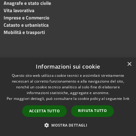
Anagrafe e stato civile
Vita lavorativa
Imprese e Commercio
Catasto e urbanistica
Mobilità e trasporti
×
Educazione e formazione
Informazioni sui cookie
Giustizia e sicurezza pubblica
Questo sito web utilizza cookie tecnici e assimilati strettamente
Tributi, finanze e contravvenzioni
necessari al corretto funzionamento e alla navigazione del sito,
Ambiente
nonché un cookie tecnico analitico al solo fine di elaborare
Salute, benessere e assistenza
informazioni statistiche, aggregate e anonime.
Per maggiori dettagli, può consultare la cookie policy al seguente
link
Autorizzazioni
RIFIUTA TUTTO
ACCETTA TUTTO
NOVITÀ
MOSTRA DETTAGLI
Notizie