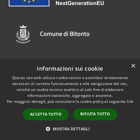
Comune di Bitonto
SEGUICI SU
×
Informazioni sui cookie
Youtube
Questo sito web utilizza cookie tecnici e assimilati strettamente
necessari al corretto funzionamento e alla navigazione del sito,
nonché un cookie tecnico analitico al solo fine di elaborare
AMMINISTRAZIONE
informazioni statistiche, aggregate e anonime.
Per maggiori dettagli, può consultare la cookie policy al seguente
link
Organi di Governo
RIFIUTA TUTTO
ACCETTA TUTTO
Aree Amministrative
Uffici
MOSTRA DETTAGLI
Enti e fondazioni