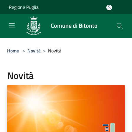
Salta al contenuto principale
Regione Puglia
Comune di Bitonto
Home
>
Novità
>
Novità
Novità