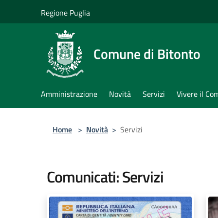
Salta al contenuto principale
Regione Puglia
Comune di Bitonto
Amministrazione
Novità
Servizi
Vivere il C
Home
>
Novità
>
Servizi
Comunicati: Servizi