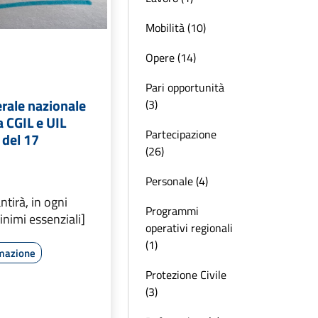
Mobilità (10)
Opere (14)
Pari opportunità
rale nazionale
(3)
 CGIL e UIL
Partecipazione
 del 17
(26)
Personale (4)
tirà, in ogni
Programmi
minimi essenziali]
operativi regionali
(1)
rmazione
Protezione Civile
(3)