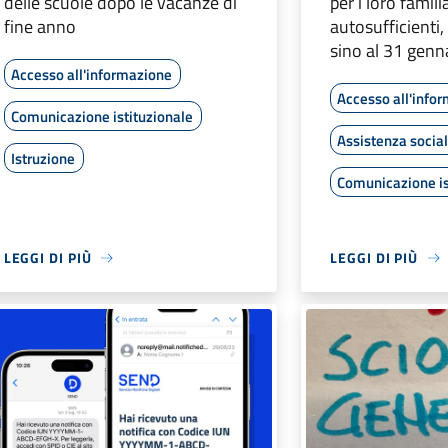
delle scuole dopo le vacanze di
per i loro famili
fine anno
autosufficienti,
sino al 31 gen
Accesso all'informazione
Accesso all'info
Comunicazione istituzionale
Assistenza socia
Istruzione
Comunicazione is
LEGGI DI PIÙ
LEGGI DI PIÙ