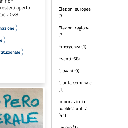
ari non
 resterà aperto
Elezioni europee
naio 2028
(3)
Elezioni regionali
rmazione
(7)
le
Emergenza (1)
tituzionale
Eventi (68)
Giovani (9)
Giunta comunale
(1)
Informazioni di
pubblica utilità
(44)
Lavoro (1)