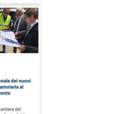
ionale dei nuovi
ramviaria al
tonto
cantiere del