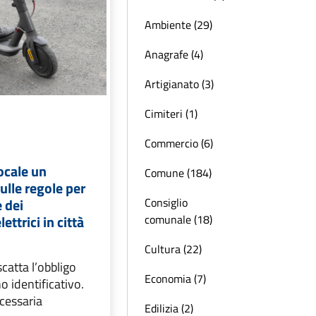
Ambiente (29)
Anagrafe (4)
Artigianato (3)
Cimiteri (1)
Commercio (6)
locale un
Comune (184)
lle regole per
Consiglio
e dei
comunale (18)
ettrici in città
Cultura (22)
catta l’obbligo
Economia (7)
o identificativo.
ecessaria
Edilizia (2)