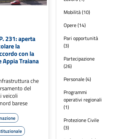
Mobilità (10)
Opere (14)
P. 231: aperta
Pari opportunità
colare la
(3)
accordo con la
Partecipazione
e Appia Traiana
(26)
Personale (4)
’infrastruttura che
versamento del
Programmi
i veicoli
operativi regionali
 nord barese
(1)
rmazione
Protezione Civile
(3)
tituzionale