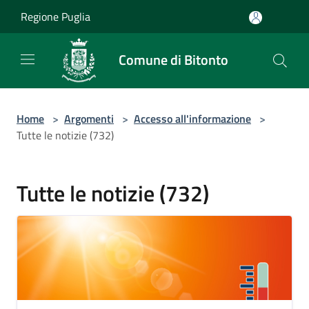
Salta al contenuto principale
Regione Puglia
Comune di Bitonto
Home
>
Argomenti
>
Accesso all'informazione
>
Tutte le notizie (732)
Tutte le notizie (732)