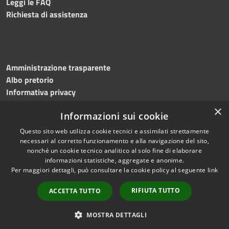
Leggi le FAQ
Richiesta di assistenza
Amministrazione trasparente
Albo pretorio
Informativa privacy
Note legali
×
Informazioni sui cookie
Dichiarazione di accessibilità
Meccanismo di feedback
Questo sito web utilizza cookie tecnici e assimilati strettamente
necessari al corretto funzionamento e alla navigazione del sito,
nonché un cookie tecnico analitico al solo fine di elaborare
informazioni statistiche, aggregate e anonime.
RSS
Copyright © 2026 • Comune di
Per maggiori dettagli, può consultare la cookie policy al seguente
link
Accessibilità
Bitonto • Powered by
Privacy
Municipium
Accesso
•
RIFIUTA TUTTO
ACCETTA TUTTO
Cookie
redazione
Mappa del sito
MOSTRA DETTAGLI