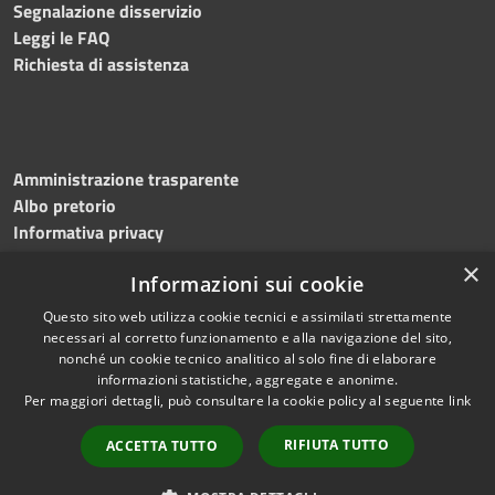
Segnalazione disservizio
Leggi le FAQ
Richiesta di assistenza
Amministrazione trasparente
Albo pretorio
Informativa privacy
Note legali
×
Informazioni sui cookie
Dichiarazione di accessibilità
Meccanismo di feedback
Questo sito web utilizza cookie tecnici e assimilati strettamente
necessari al corretto funzionamento e alla navigazione del sito,
nonché un cookie tecnico analitico al solo fine di elaborare
informazioni statistiche, aggregate e anonime.
RSS
Copyright © 2026 • Comune di
Per maggiori dettagli, può consultare la cookie policy al seguente
link
Accessibilità
Bitonto • Powered by
Privacy
Municipium
Accesso
•
RIFIUTA TUTTO
ACCETTA TUTTO
Cookie
redazione