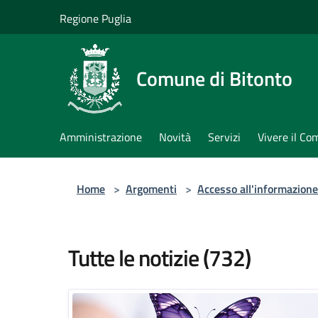
Salta al contenuto principale
Regione Puglia
Comune di Bitonto
Amministrazione
Novità
Servizi
Vivere il C
Home
>
Argomenti
>
Accesso all'informazione
Tutte le notizie (732)