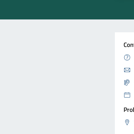
Con
Prob