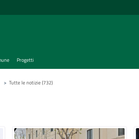
omune
Progetti
>
Tutte le notizie (732)