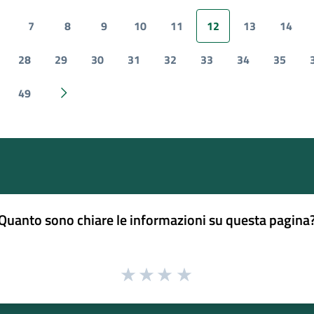
7
8
9
10
11
12
13
14
28
29
30
31
32
33
34
35
49
Pagina successiva
Quanto sono chiare le informazioni su questa pagina