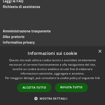
Leggi le FAQ
Richiesta di assistenza
Amministrazione trasparente
Albo pretorio
Informativa privacy
Note legali
×
Informazioni sui cookie
Dichiarazione di accessibilità
Meccanismo di feedback
Questo sito web utilizza cookie tecnici e assimilati strettamente
necessari al corretto funzionamento e alla navigazione del sito,
nonché un cookie tecnico analitico al solo fine di elaborare
informazioni statistiche, aggregate e anonime.
RSS
Copyright © 2026 • Comune di
Per maggiori dettagli, può consultare la cookie policy al seguente
link
Accessibilità
Bitonto • Powered by
Privacy
Municipium
Accesso
•
RIFIUTA TUTTO
ACCETTA TUTTO
Cookie
redazione
Mappa del sito
MOSTRA DETTAGLI