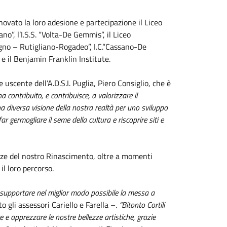
novato la loro adesione e partecipazione il Liceo
no”, l’I.S.S. “Volta-De Gemmis”, il Liceo
Modugno – Rutigliano-Rogadeo”, I.C.“Cassano-De
 e il Benjamin Franklin Institute.
uscente dell’A.D.S.I. Puglia, Piero Consiglio, che è
 contribuito, e contribuisce, a valorizzare il
na diversa visione della nostra realtà per uno sviluppo
r germogliare il seme della cultura e riscoprire siti e
anze del nostro Rinascimento, oltre a momenti
il loro percorso.
r supportare nel miglior modo possibile la messa a
 gli assessori Cariello e Farella –.
“Bitonto Cortili
 e apprezzare le nostre bellezze artistiche, grazie