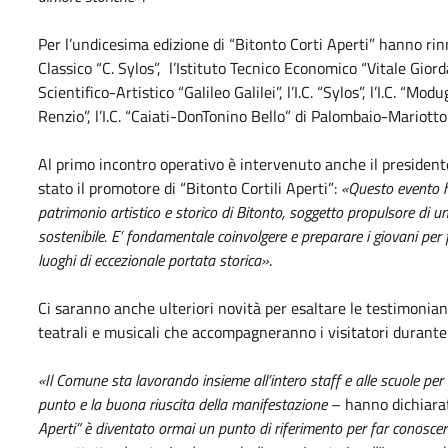
Per l’undicesima edizione di “Bitonto Corti Aperti” hanno rin
Classico “C. Sylos”, l’Istituto Tecnico Economico “Vitale Giorda
Scientifico-Artistico “Galileo Galilei”, l’I.C. “Sylos”, l’I.C. “
Renzio”, l’I.C. “Caiati-DonTonino Bello” di Palombaio-Mariotto
Al primo incontro operativo è intervenuto anche il presidente 
stato il promotore di “Bitonto Cortili Aperti”:
«Questo evento ha
patrimonio artistico e storico di Bitonto, soggetto propulsore di u
sostenibile. E’ fondamentale coinvolgere e preparare i giovani per fa
luoghi di eccezionale portata storica»
.
Ci saranno anche ulteriori novità per esaltare le testimoni
teatrali e musicali che accompagneranno i visitatori durante 
«Il Comune sta lavorando insieme all’intero staff e alle scuole pe
punto e la buona riuscita della manifestazione
– hanno dichiarato
Aperti” è diventato ormai un punto di riferimento per far conoscere