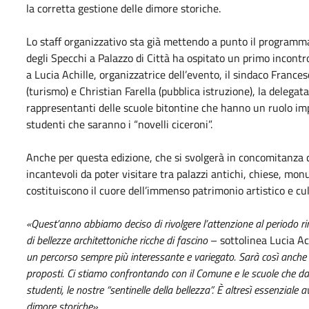
la corretta gestione delle dimore storiche.
Lo staff organizzativo sta già mettendo a punto il programma e
degli Specchi a Palazzo di Città ha ospitato un primo incont
a Lucia Achille, organizzatrice dell’evento, il sindaco Francesc
(turismo) e Christian Farella (pubblica istruzione), la delegat
rappresentanti delle scuole bitontine che hanno un ruolo im
studenti che saranno i “novelli ciceroni”.
Anche per questa edizione, che si svolgerà in concomitanza c
incantevoli da poter visitare tra palazzi antichi, chiese, monu
costituiscono il cuore dell’immenso patrimonio artistico e cult
«Quest’anno abbiamo deciso di rivolgere l’attenzione al periodo r
di bellezze architettoniche ricche di fascino
– sottolinea Lucia Ac
un percorso sempre più interessante e variegato. Sarà così anche i
proposti. Ci stiamo confrontando con il Comune e le scuole che da
studenti, le nostre “sentinelle della bellezza”. È altresì essenziale 
dimore storiche»
.