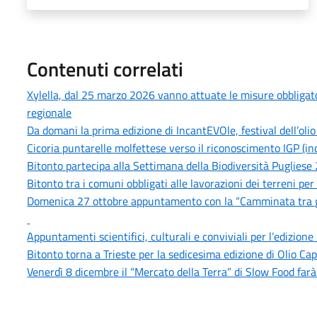
Contenuti correlati
Xylella, dal 25 marzo 2026 vanno attuate le misure obbligatori
regionale
Da domani la prima edizione di IncantEVOle, festival dell’olio
Cicoria puntarelle molfettese verso il riconoscimento IGP (in
Bitonto partecipa alla Settimana della Biodiversità Puglies
Bitonto tra i comuni obbligati alle lavorazioni dei terreni per 
Domenica 27 ottobre appuntamento con la “Camminata tra gli O
Appuntamenti scientifici, culturali e conviviali per l’edizion
Bitonto torna a Trieste per la sedicesima edizione di Olio Cap
Venerdì 8 dicembre il “Mercato della Terra” di Slow Food far