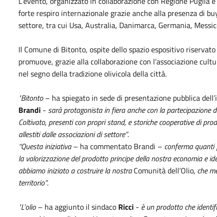
L’evento, organizzato in collaborazione con Regione Puglia e 
forte respiro internazionale grazie anche alla presenza di buy
settore, tra cui Usa, Australia, Danimarca, Germania, Messico
Il Comune di Bitonto, ospite dello spazio espositivo riservato 
promuove, grazie alla collaborazione con l’associazione cultu
nel segno della tradizione olivicola della città.
"Bitonto
– ha spiegato in sede di presentazione pubblica dell’i
Brandi
-
sarà protagonista in fiera anche con la partecipazione d
Coltivato, presenti con propri stand, e storiche cooperative di produt
allestiti dalle associazioni di settore”
.
“Questa iniziativa
– ha commentato Brandi –
conferma quanti f
la valorizzazione del prodotto principe della nostra economia e ident
abbiamo iniziato a costruire la nostra
Comunità dell’Olio
, che me
territorio”
.
"L’olio
– ha aggiunto il sindaco
Ricci
-
è un prodotto che identifi