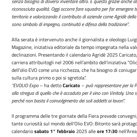
senza bisogno di doversi inventare altro. E questo grazie anche all
riconosciuta qualità. Oggi occorre fare squadra per far emergere t
territorio e valorizzando il contributo di aziende come Agridè della 
sono simbolo di impegno, continuità e difesa della tradizione”
.
Alla serata è intervenuto anche il giornalista e oleologo Luigi
Magazine, iniziativa editoriale da tempo impegnata nella valo
declinazioni. Presentando il calendario Agridè 2025 Caricato,
carriera attribuitogli nel 2006 nell’ambito dell’iniziativa “Olio
dell’olio EVO come una ricchezza, che ha bisogno di coniugar
sulla cultura primo o poi si sgretola”.
“EVOLIO Expo
– ha detto
Caricato
–
può rappresentare per la Pu
alla stregua di quello che è accaduto per il vino con Vinitaly. Una 
perché non basta il coinvolgimento dei soli addetti ai lavori”.
Il programma delle tre giornate della Fiera prevede convegni,
tante curiosità sul mondo dell’Olio EVO: Bitonto sarà protago
calendario
sabato 1° febbraio
2025 alle
ore 17:30
nell’Area