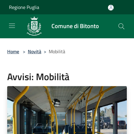
Salta al contenuto principale
Regione Puglia
Comune di Bitonto
Home
>
Novità
>
Mobilità
Avvisi: Mobilità