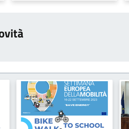
ovità
a