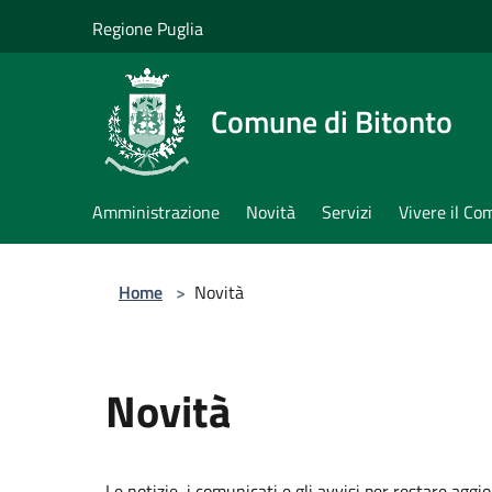
Salta al contenuto principale
Regione Puglia
Comune di Bitonto
Amministrazione
Novità
Servizi
Vivere il C
Home
>
Novità
Novità
Le notizie, i comunicati e gli avvisi per restare aggi