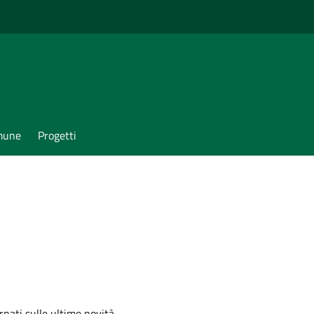
omune
Progetti
ornati sulle ultime novità,