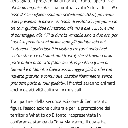
dettagliato il programma di Forni e Frantoi aperti.
«Lo
abbiamo organizzato
– ha puntualizzato Schiraldi -
sulla
base del lusinghiero risultato dell’edizione 2022, premiata
dalla presenza di alcune centinaia di visitatori, riproponendo
tre tour guidati (due al mattino, alle 10 e alle 12:15, e uno
al pomeriggio, alle 17) di durata variabile sino a due ore, per
i quali le prenotazioni online sono già andate sold out.
Porteremo i partecipanti in visita a tre forni antichi nel
centro storico e ad altrettanti frantoi, che si trovano nella
parte antica della città (Mancazzo), in periferia (Cima di
Bitonto) e a Mariotto (Dellorusso), raggiungibili anche con
navetta gratuita e comunque visitabili liberamente, senza
prendere parte ai tour guidati»
. I frantoi saranno animati
anche da attività culturali e musicali.
Tra i partner della seconda edizione di Evo Incanto
figura l’associazione culturale per la promozione del
territorio What to d
o
Bitonto, rappresentata in
conferenza stampa da Tony Mancazzo, il quale ha