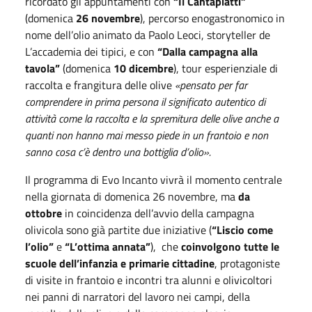
ricordato gli appuntamenti con
“Il Cantapiatti”
(domenica
26 novembre
), percorso enogastronomico in
nome dell’olio animato da Paolo Leoci, storyteller de
L’accademia dei tipici, e con
“Dalla campagna alla
tavola”
(domenica
10 dicembre
), tour esperienziale
di
raccolta e frangitura delle olive
«pensato per far
comprendere in prima persona il significato autentico di
attività come la raccolta e la spremitura delle olive anche a
quanti non hanno mai messo piede in un frantoio e non
sanno cosa c’è dentro una bottiglia d’olio».
Il programma di Evo Incanto vivrà il momento centrale
nella giornata di domenica 26 novembre, ma
da
ottobre
in coincidenza dell’avvio della campagna
olivicola sono già partite due iniziative (
“Liscio come
l’olio”
e
“L’ottima annata”
), che
coinvolgono tutte le
scuole dell’infanzia e primarie cittadine
, protagoniste
di visite in frantoio e incontri tra alunni e olivicoltori
nei panni di narratori del lavoro nei campi, della