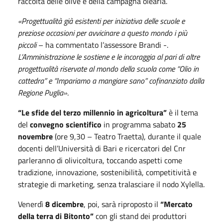
raccolta delle olive e della campagna olearia.
«Progettualità già esistenti per iniziativa delle scuole e
preziose occasioni per avvicinare a questo mondo i più
piccoli
– ha commentato l’assessore Brandi -.
L’Amministrazione le sostiene e le incoraggia al pari di altre
progettualità riservate al mondo della scuola come “Olio in
cattedra” e “Impariamo a mangiare sano” cofinanziato dalla
Regione Puglia»
.
“Le sfide del terzo millennio in agricoltura”
è il tema
del
convegno scientifico
in programma sabato
25
novembre
(ore 9,30 – Teatro Traetta), durante il quale
docenti dell’Università di Bari e ricercatori del Cnr
parleranno di olivicoltura, toccando aspetti come
tradizione, innovazione, sostenibilità, competitività e
strategie di marketing, senza tralasciare il nodo Xylella.
Venerdì
8 dicembre
, poi, sarà riproposto il
“Mercato
della terra di Bitonto”
con gli stand dei produttori