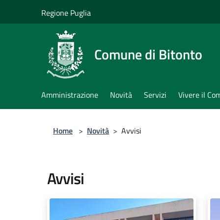
Salta al contenuto principale
Regione Puglia
Comune di Bitonto
Amministrazione
Novità
Servizi
Vivere il C
Home
>
Novità
>
Avvisi
Avvisi