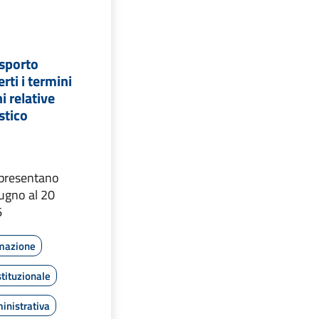
asporto
rti i termini
ni relative
stico
presentano
iugno al 20
6
rmazione
tituzionale
inistrativa