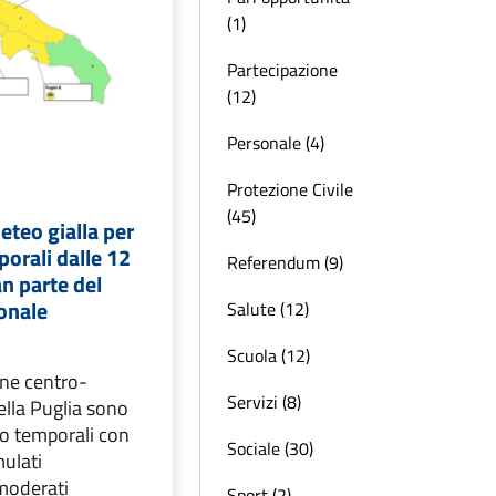
(1)
Partecipazione
(12)
Personale (4)
Protezione Civile
(45)
eteo gialla per
porali dalle 12
Referendum (9)
an parte del
ionale
Salute (12)
Scuola (12)
rne centro-
Servizi (8)
ella Puglia sono
 o temporali con
Sociale (30)
mulati
moderati
Sport (2)