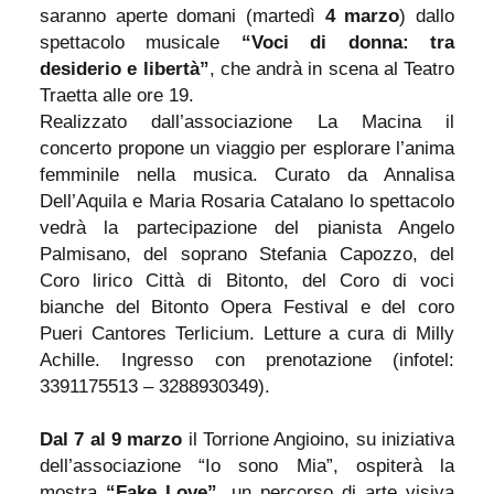
saranno aperte domani (martedì
4 marzo
) dallo
spettacolo musicale
“Voci di donna: tra
desiderio e libertà”
, che andrà in scena al Teatro
Traetta alle ore 19.
Realizzato dall’associazione La Macina il
concerto propone un viaggio per esplorare l’anima
femminile nella musica. Curato da Annalisa
Dell’Aquila e Maria Rosaria Catalano lo spettacolo
vedrà la partecipazione del pianista Angelo
Palmisano, del soprano Stefania Capozzo, del
Coro lirico Città di Bitonto, del Coro di voci
bianche del Bitonto Opera Festival e del coro
Pueri Cantores Terlicium. Letture a cura di Milly
Achille. Ingresso con prenotazione (infotel:
3391175513 – 3288930349).
Dal 7 al 9 marzo
il Torrione Angioino, su iniziativa
dell’associazione “Io sono Mia”, ospiterà la
mostra
“Fake Love”
, un percorso di arte visiva