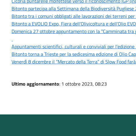
Cicoria puntarelle molfettese verso il riconoscimento IGP (in
Bitonto partecipa alla Settimana della Biodiversità Puglies
Bitonto tra i comuni obbligati alle lavorazioni dei terreni per 
Bitonto a EVOLIO Expo, Fiera dell’Olivicoltura e dell’Olio EV
Domenica 27 ottobre appuntamento con la “Camminata tra gli O
Appuntamenti scientifici, culturali e conviviali per l’edizion
Bitonto torna a Trieste per la sedicesima edizione di Olio Cap
Venerdì 8 dicembre il “Mercato della Terra” di Slow Food far
Ultimo aggiornamento
: 1 ottobre 2023, 08:23