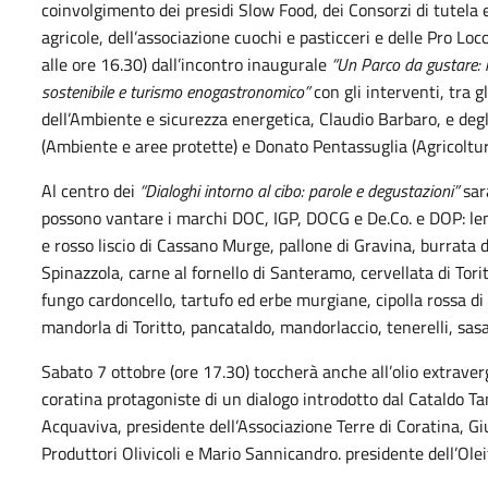
coinvolgimento dei presidi Slow Food, dei Consorzi di tutela e
agricole, dell’associazione cuochi e pasticceri e delle Pro Loc
alle ore 16.30) dall’incontro inaugurale
“Un Parco da gustare: i 
sostenibile e turismo enogastronomico”
con gli interventi, tra gl
dell’Ambiente e sicurezza energetica, Claudio Barbaro, e deg
(Ambiente e aree protette) e Donato Pentassuglia (Agricoltur
Al centro dei
“Dialoghi intorno al cibo: parole e degustazioni”
sara
possono vantare i marchi DOC, IGP, DOCG e De.Co. e DOP: len
e rosso liscio di Cassano Murge, pallone di Gravina, burrata d
Spinazzola, carne al fornello di Santeramo, cervellata di Tor
fungo cardoncello, tartufo ed erbe murgiane, cipolla rossa di 
mandorla di Toritto, pancataldo, mandorlaccio, tenerelli, sasa
Sabato 7 ottobre (ore 17.30) toccherà anche all’olio extraverg
coratina protagoniste di un dialogo introdotto dal Cataldo 
Acquaviva, presidente dell’Associazione Terre di Coratina, G
Produttori Olivicoli e Mario Sannicandro. presidente dell’Olei