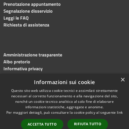
Prenotazione appuntamento
Segnalazione disservizio
Leggi le FAQ
Richiesta di assistenza
Amministrazione trasparente
Albo pretorio
Informativa privacy
Note legali
×
Informazioni sui cookie
Dichiarazione di accessibilità
Meccanismo di feedback
Questo sito web utilizza cookie tecnici e assimilati strettamente
necessari al corretto funzionamento e alla navigazione del sito,
nonché un cookie tecnico analitico al solo fine di elaborare
informazioni statistiche, aggregate e anonime.
RSS
Copyright © 2026 • Comune di
Per maggiori dettagli, può consultare la cookie policy al seguente
link
Accessibilità
Bitonto • Powered by
Privacy
Municipium
Accesso
•
RIFIUTA TUTTO
ACCETTA TUTTO