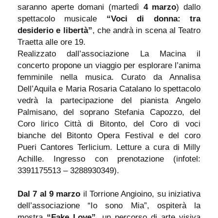
saranno aperte domani (martedì
4 marzo
) dallo
spettacolo musicale
“Voci di donna: tra
desiderio e libertà”
, che andrà in scena al Teatro
Traetta alle ore 19.
Realizzato dall’associazione La Macina il
concerto propone un viaggio per esplorare l’anima
femminile nella musica. Curato da Annalisa
Dell’Aquila e Maria Rosaria Catalano lo spettacolo
vedrà la partecipazione del pianista Angelo
Palmisano, del soprano Stefania Capozzo, del
Coro lirico Città di Bitonto, del Coro di voci
bianche del Bitonto Opera Festival e del coro
Pueri Cantores Terlicium. Letture a cura di Milly
Achille. Ingresso con prenotazione (infotel:
3391175513 – 3288930349).
Dal 7 al 9 marzo
il Torrione Angioino, su iniziativa
dell’associazione “Io sono Mia”, ospiterà la
mostra
“Fake Love”
, un percorso di arte visiva