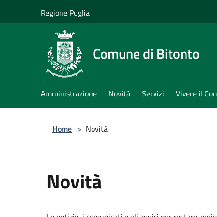
Salta al contenuto principale
Regione Puglia
Comune di Bitonto
Amministrazione
Novità
Servizi
Vivere il C
Home
>
Novità
Novità
Le notizie, i comunicati e gli avvisi per restare aggi