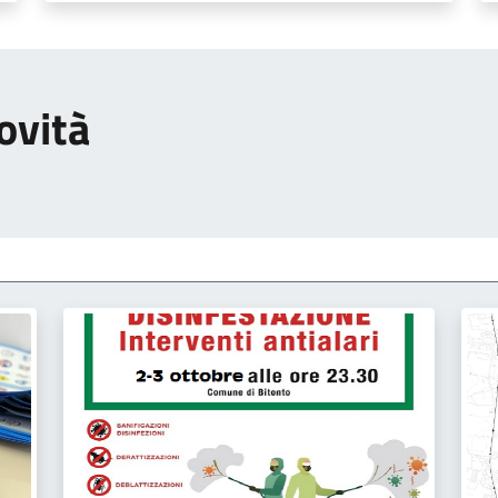
ovità