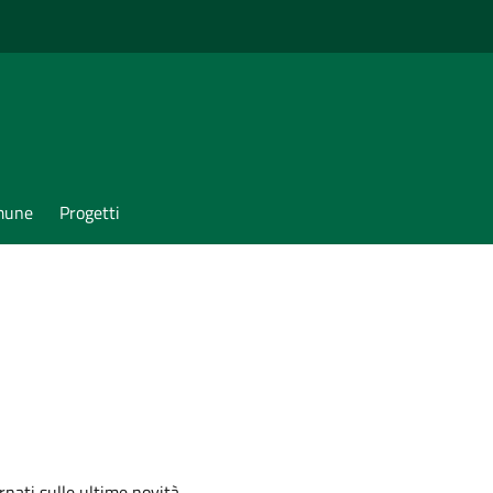
omune
Progetti
ornati sulle ultime novità,