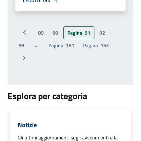
LEGGI DI PIÙ
89
90
Pagina
91
92
Pagina precedente
93
...
Pagina
151
Pagina
152
Pagina successiva
Esplora per categoria
Notizie
Gli ultimi aggiornamenti sugli avvenimenti e la