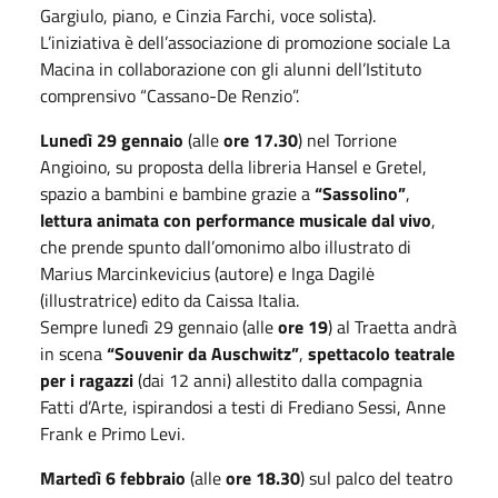
Gargiulo, piano, e Cinzia Farchi, voce solista).
L’iniziativa è dell’associazione di promozione sociale La
Macina in collaborazione con gli alunni dell’Istituto
comprensivo “Cassano-De Renzio”.
Lunedì 29 gennaio
(alle
ore 17.30
) nel Torrione
Angioino, su proposta della libreria Hansel e Gretel,
spazio a bambini e bambine grazie a
“Sassolino”
,
lettura animata con performance musicale dal vivo
,
che prende spunto dall’omonimo albo illustrato di
Marius Marcinkevicius (autore) e Inga Dagilė
(illustratrice) edito da Caissa Italia.
Sempre lunedì 29 gennaio (alle
ore 19
) al Traetta andrà
in scena
“Souvenir da Auschwitz”
,
spettacolo teatrale
per i ragazzi
(dai 12 anni) allestito dalla compagnia
Fatti d’Arte, ispirandosi a testi di Frediano Sessi, Anne
Frank e Primo Levi.
Martedì 6 febbraio
(alle
ore 18.30
) sul palco del teatro