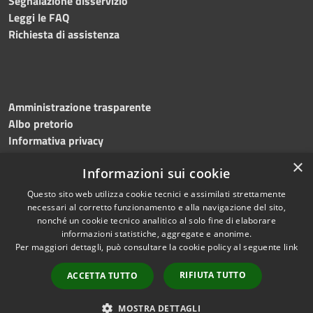
Segnalazione disservizio
Leggi le FAQ
Richiesta di assistenza
Amministrazione trasparente
Albo pretorio
Informativa privacy
Note legali
×
Informazioni sui cookie
Dichiarazione di accessibilità
Meccanismo di feedback
Questo sito web utilizza cookie tecnici e assimilati strettamente
necessari al corretto funzionamento e alla navigazione del sito,
nonché un cookie tecnico analitico al solo fine di elaborare
informazioni statistiche, aggregate e anonime.
RSS
Copyright © 2026 • Comune di
Per maggiori dettagli, può consultare la cookie policy al seguente
link
Accessibilità
Bitonto • Powered by
Privacy
Municipium
Accesso
•
RIFIUTA TUTTO
ACCETTA TUTTO
Cookie
redazione
Mappa del sito
MOSTRA DETTAGLI