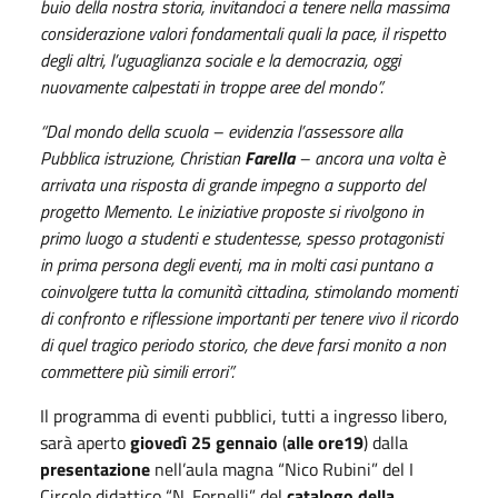
buio della nostra storia, invitandoci a tenere nella massima
considerazione valori fondamentali quali la pace, il rispetto
degli altri, l’uguaglianza sociale e la democrazia, oggi
nuovamente calpestati in troppe aree del mondo”.
“Dal mondo della scuola
– evidenzia l’assessore alla
Pubblica istruzione, Christian
Farella
–
ancora una volta è
arrivata una risposta di grande impegno a supporto del
progetto Memento. Le iniziative proposte si rivolgono in
primo luogo a studenti e studentesse, spesso protagonisti
in prima persona degli eventi, ma in molti casi puntano a
coinvolgere tutta la comunità cittadina, stimolando momenti
di confronto e riflessione importanti per tenere vivo il ricordo
di quel tragico periodo storico, che deve farsi monito a non
commettere più simili errori”.
Il programma di eventi pubblici, tutti a ingresso libero,
sarà aperto
giovedì 25 gennaio
(
alle ore19
) dalla
presentazione
nell’aula magna “Nico Rubini” del I
Circolo didattico “N. Fornelli” del
catalogo della