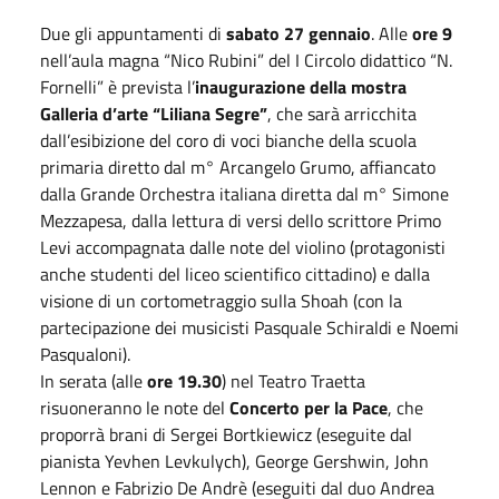
Due gli appuntamenti di
sabato 27 gennaio
. Alle
ore 9
nell’aula magna “Nico Rubini” del I Circolo didattico “N.
Fornelli” è prevista l’
inaugurazione della mostra
Galleria d’arte “Liliana Segre”
, che sarà arricchita
dall’esibizione del coro di voci bianche della scuola
primaria diretto dal m° Arcangelo Grumo, affiancato
dalla Grande Orchestra italiana diretta dal m° Simone
Mezzapesa, dalla lettura di versi dello scrittore Primo
Levi accompagnata dalle note del violino (protagonisti
anche studenti del liceo scientifico cittadino) e dalla
visione di un cortometraggio sulla Shoah (con la
partecipazione dei musicisti Pasquale Schiraldi e Noemi
Pasqualoni).
In serata (alle
ore 19.30
) nel Teatro Traetta
risuoneranno le note del
Concerto per la Pace
, che
proporrà brani di Sergei Bortkiewicz (eseguite dal
pianista Yevhen Levkulych), George Gershwin, John
Lennon e Fabrizio De Andrè (eseguiti dal duo Andrea