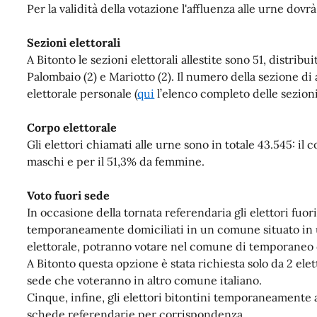
Per la validità della votazione l'affluenza alle urne dovrà
Sezioni elettorali
A Bitonto le sezioni elettorali allestite sono 51, distribui
Palombaio (2) e Mariotto (2). Il numero della sezione di
elettorale personale (
qui
l’elenco completo delle sezioni
Corpo elettorale
Gli elettori chiamati alle urne sono in totale 43.545: il
maschi e per il 51,3% da femmine.
Voto fuori sede
In occasione della tornata referendaria gli elettori fuor
temporaneamente domiciliati in un comune situato in u
elettorale, potranno votare nel comune di temporaneo 
A Bitonto questa opzione è stata richiesta solo da 2 elett
sede che voteranno in altro comune italiano.
Cinque, infine, gli elettori bitontini temporaneamente 
schede referendarie per corrispondenza.