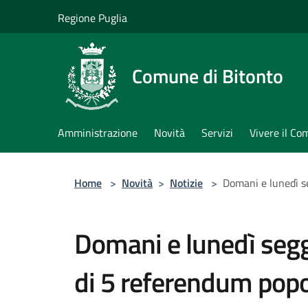
Salta al contenuto principale
Regione Puglia
Comune di Bitonto
Amministrazione
Novità
Servizi
Vivere il C
Home
>
Novità
>
Notizie
>
Domani e lunedì se
Domani e lunedì seggi
di 5 referendum popol