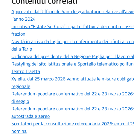
Contenuti correlati
Approvate dall’Ufficio di Piano le graduatorie relative all’avv
l’anno 2024
Iniziativa “Estate Si_Cura”: riparte l’attività dei punti di as
frazioni
Novità in arrivo da luglio per il conferimento dei rifiuti al 
della Tarip
Ordinanza del presidente della Regione Puglia per il lavoro 
Restyling del sito istituzionale e Sportello telematico polifun
Teatro Traetta
Xylella, dal 25 marzo 2026 vanno attuate le misure obbligatori
regionale
Referendum popolare confermativo del 22 e 23 marzo 2026: no
di seggio
Referendum popolare confermativo del 22 e 23 marzo 2026: age
autostrada e aereo
Scrutatori per la consultazione referendaria 2026: entro il 25 
nomina