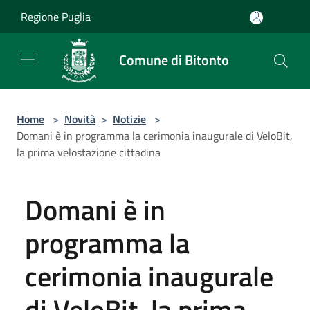
Salta al contenuto principale
Regione Puglia
Comune di Bitonto
Home
>
Novità
>
Notizie
>
Domani è in programma la cerimonia inaugurale di VeloBit,
la prima velostazione cittadina
Domani è in
programma la
cerimonia inaugurale
di VeloBit, la prima