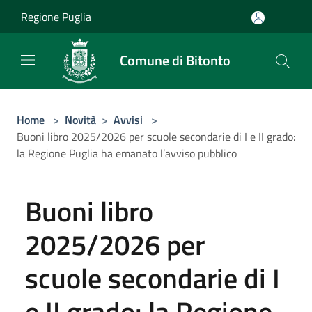
Salta al contenuto principale
Regione Puglia
Comune di Bitonto
Home
>
Novità
>
Avvisi
>
Buoni libro 2025/2026 per scuole secondarie di I e II grado:
la Regione Puglia ha emanato l’avviso pubblico
Buoni libro
2025/2026 per
scuole secondarie di I
e II grado: la Regione