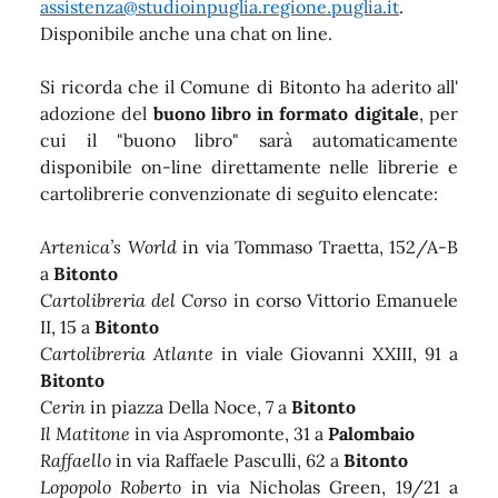
assistenza@studioinpuglia.regione.puglia.it
.
Disponibile anche una chat on line.
Si ricorda che il Comune di Bitonto ha aderito all'
adozione del
buono libro in formato digitale
, per
cui il "buono libro" sarà automaticamente
disponibile on-line direttamente nelle librerie e
cartolibrerie convenzionate di seguito elencate:
Artenica’s World
in via Tommaso Traetta, 152/A-B
a
Bitonto
Cartolibreria del Corso
in corso Vittorio Emanuele
II, 15 a
Bitonto
Cartolibreria Atlante
in viale Giovanni XXIII, 91 a
Bitonto
Cerin
in piazza Della Noce, 7 a
Bitonto
Il Matitone
in via Aspromonte, 31 a
Palombaio
Raffaello
in via Raffaele Pasculli, 62 a
Bitonto
Lopopolo Roberto
in via Nicholas Green, 19/21 a