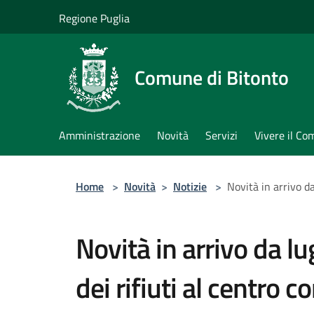
Salta al contenuto principale
Regione Puglia
Comune di Bitonto
Amministrazione
Novità
Servizi
Vivere il C
Home
>
Novità
>
Notizie
>
Novità in arrivo da
Novità in arrivo da lu
dei rifiuti al centro c