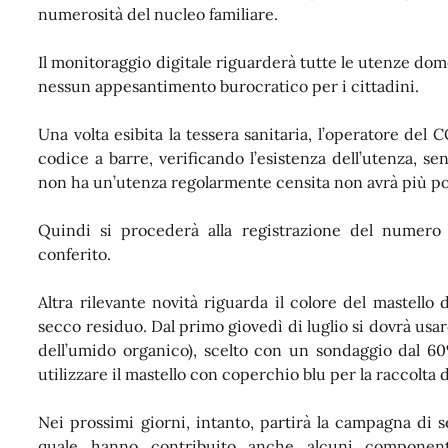
numerosità del nucleo familiare.
Il monitoraggio digitale riguarderà tutte le utenze dom
nessun appesantimento burocratico per i cittadini.
Una volta esibita la tessera sanitaria, l’operatore del 
codice a barre, verificando l’esistenza dell’utenza, sen
non ha un’utenza regolarmente censita non avrà più pos
Quindi si procederà alla registrazione del numero d
conferito.
Altra rilevante novità riguarda il colore del mastello 
secco residuo. Dal primo giovedì di luglio si dovrà usa
dell’umido organico), scelto con un sondaggio dal 60
utilizzare il mastello con coperchio blu per la raccolta d
N
ei prossimi giorni, intanto, partirà la campagna di se
quale hanno contribuito anche alcuni component