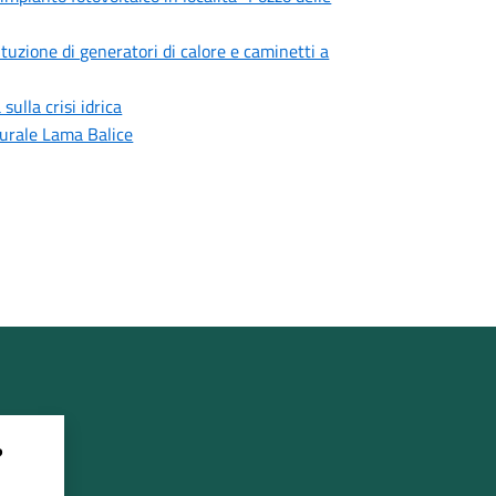
ituzione di generatori di calore e caminetti a
ulla crisi idrica
turale Lama Balice
?