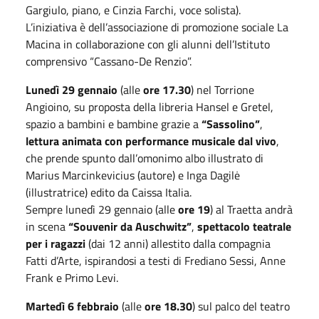
Gargiulo, piano, e Cinzia Farchi, voce solista).
L’iniziativa è dell’associazione di promozione sociale La
Macina in collaborazione con gli alunni dell’Istituto
comprensivo “Cassano-De Renzio”.
Lunedì 29 gennaio
(alle
ore 17.30
) nel Torrione
Angioino, su proposta della libreria Hansel e Gretel,
spazio a bambini e bambine grazie a
“Sassolino”
,
lettura animata con performance musicale dal vivo
,
che prende spunto dall’omonimo albo illustrato di
Marius Marcinkevicius (autore) e Inga Dagilė
(illustratrice) edito da Caissa Italia.
Sempre lunedì 29 gennaio (alle
ore 19
) al Traetta andrà
in scena
“Souvenir da Auschwitz”
,
spettacolo teatrale
per i ragazzi
(dai 12 anni) allestito dalla compagnia
Fatti d’Arte, ispirandosi a testi di Frediano Sessi, Anne
Frank e Primo Levi.
Martedì 6 febbraio
(alle
ore 18.30
) sul palco del teatro