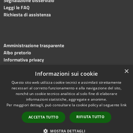
Segnalazione disservizio
Leggi le FAQ
Richiesta di assistenza
Amministrazione trasparente
Albo pretorio
Informativa privacy
Note legali
×
Informazioni sui cookie
Dichiarazione di accessibilità
Meccanismo di feedback
Questo sito web utilizza cookie tecnici e assimilati strettamente
necessari al corretto funzionamento e alla navigazione del sito,
nonché un cookie tecnico analitico al solo fine di elaborare
informazioni statistiche, aggregate e anonime.
RSS
Copyright © 2026 • Comune di
Per maggiori dettagli, può consultare la cookie policy al seguente
link
Accessibilità
Bitonto • Powered by
Privacy
Municipium
Accesso
•
RIFIUTA TUTTO
ACCETTA TUTTO
Cookie
redazione
Mappa del sito
MOSTRA DETTAGLI