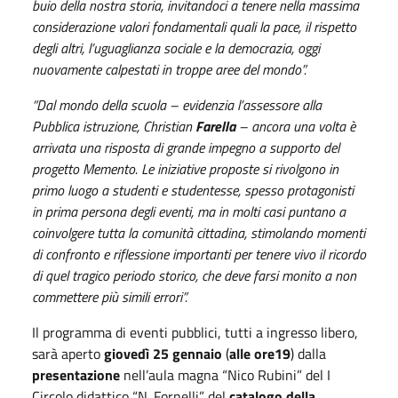
buio della nostra storia, invitandoci a tenere nella massima
considerazione valori fondamentali quali la pace, il rispetto
degli altri, l’uguaglianza sociale e la democrazia, oggi
nuovamente calpestati in troppe aree del mondo”.
“Dal mondo della scuola
– evidenzia l’assessore alla
Pubblica istruzione, Christian
Farella
–
ancora una volta è
arrivata una risposta di grande impegno a supporto del
progetto Memento. Le iniziative proposte si rivolgono in
primo luogo a studenti e studentesse, spesso protagonisti
in prima persona degli eventi, ma in molti casi puntano a
coinvolgere tutta la comunità cittadina, stimolando momenti
di confronto e riflessione importanti per tenere vivo il ricordo
di quel tragico periodo storico, che deve farsi monito a non
commettere più simili errori”.
Il programma di eventi pubblici, tutti a ingresso libero,
sarà aperto
giovedì 25 gennaio
(
alle ore19
) dalla
presentazione
nell’aula magna “Nico Rubini” del I
Circolo didattico “N. Fornelli” del
catalogo della