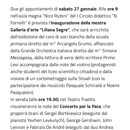
Due gli appuntamenti di
sabato 27 gennaio
. Alle
ore 9
nell’aula magna “Nico Rubini” del I Circolo didattico “N.
Fornelli” è prevista l’
inaugurazione della mostra
Galleria d’arte “Liliana Segre”
, che sarà arricchita
dall’esibizione del coro di voci bianche della scuola
primaria diretto dal m° Arcangelo Grumo, affiancato
dalla Grande Orchestra italiana diretta dal m° Simone
Mezzapesa, dalla lettura di versi dello scrittore Primo
Levi accompagnata dalle note del violino (protagonisti
anche studenti del liceo scientifico cittadino) e dalla
visione di un cortometraggio sulla Shoah (con la
partecipazione dei musicisti Pasquale Schiraldi e Noemi
Pasqualoni).
In serata (alle
ore 19.30
) nel Teatro Traetta
risuoneranno le note del
Concerto per la Pace
, che
proporrà brani di Sergei Bortkiewicz (eseguite dal
pianista Yevhen Levkulych), George Gershwin, John
Lennon e Fabrizio De Andrè (eseguiti dal duo Andrea