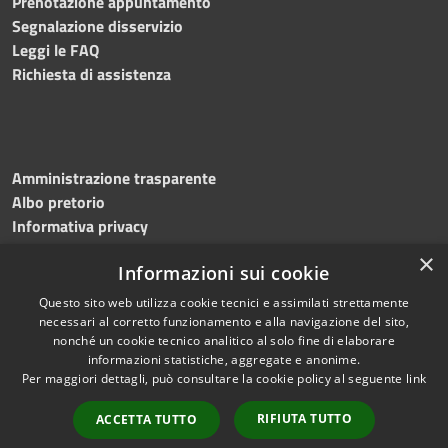
Prenotazione appuntamento
Segnalazione disservizio
Leggi le FAQ
Richiesta di assistenza
Amministrazione trasparente
Albo pretorio
Informativa privacy
Note legali
×
Informazioni sui cookie
Dichiarazione di accessibilità
Meccanismo di feedback
Questo sito web utilizza cookie tecnici e assimilati strettamente
necessari al corretto funzionamento e alla navigazione del sito,
nonché un cookie tecnico analitico al solo fine di elaborare
informazioni statistiche, aggregate e anonime.
RSS
Copyright © 2026 • Comune di
Per maggiori dettagli, può consultare la cookie policy al seguente
link
Accessibilità
Bitonto • Powered by
Privacy
Municipium
Accesso
•
RIFIUTA TUTTO
ACCETTA TUTTO
Cookie
redazione