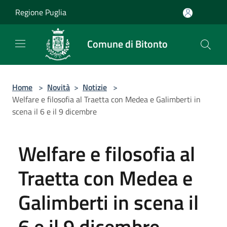
Salta al contenuto principale
Regione Puglia
Comune di Bitonto
Home
>
Novità
>
Notizie
>
Welfare e filosofia al Traetta con Medea e Galimberti in
scena il 6 e il 9 dicembre
Welfare e filosofia al
Traetta con Medea e
Galimberti in scena il
6 e il 9 dicembre