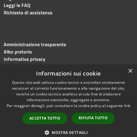
Leggi le FAQ
Richiesta di assistenza
Amministrazione trasparente
Albo pretorio
Informativa privacy
Note legali
×
Informazioni sui cookie
Dichiarazione di accessibilità
Meccanismo di feedback
Questo sito web utilizza cookie tecnici e assimilati strettamente
necessari al corretto funzionamento e alla navigazione del sito,
nonché un cookie tecnico analitico al solo fine di elaborare
informazioni statistiche, aggregate e anonime.
RSS
Copyright © 2026 • Comune di
Per maggiori dettagli, può consultare la cookie policy al seguente
link
Accessibilità
Bitonto • Powered by
Privacy
Municipium
Accesso
•
RIFIUTA TUTTO
ACCETTA TUTTO
Cookie
redazione
Mappa del sito
MOSTRA DETTAGLI