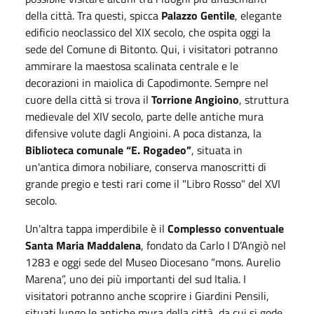
della città. Tra questi, spicca
Palazzo Gentile
, elegante
edificio neoclassico del XIX secolo, che ospita oggi la
sede del Comune di Bitonto. Qui, i visitatori potranno
ammirare la maestosa scalinata centrale e le
decorazioni in maiolica di Capodimonte. Sempre nel
cuore della città si trova il
Torrione Angioino
, struttura
medievale del XIV secolo, parte delle antiche mura
difensive volute dagli Angioini. A poca distanza, la
Biblioteca comunale “E. Rogadeo”
, situata in
un'antica dimora nobiliare, conserva manoscritti di
grande pregio e testi rari come il "Libro Rosso" del XVI
secolo.
Un'altra tappa imperdibile è il
Complesso conventuale
Santa Maria Maddalena
, fondato da Carlo I D’Angiò nel
1283 e oggi sede del Museo Diocesano “mons. Aurelio
Marena”, uno dei più importanti del sud Italia. I
visitatori potranno anche scoprire i Giardini Pensili,
situati lungo le antiche mura della città, da cui si gode