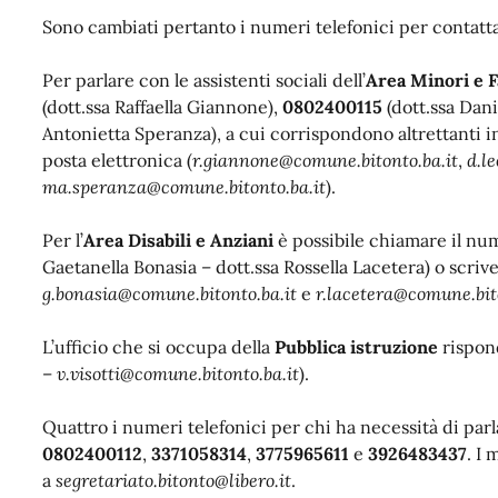
Sono cambiati pertanto i numeri telefonici per contattare
Per parlare con le assistenti sociali dell’
Area Minori e F
(dott.ssa Raffaella Giannone),
0802400115
(dott.ssa Dani
Antonietta Speranza), a cui corrispondono altrettanti in
posta elettronica (
r.giannone@comune.bitonto.ba.it
,
d.l
ma.speranza@comune.bitonto.ba.it
).
Per l’
Area Disabili e Anziani
è possibile chiamare il nu
Gaetanella Bonasia – dott.ssa Rossella Lacetera) o scrive
g.bonasia@comune.bitonto.ba.it
e
r.lacetera@comune.bit
L’ufficio che si occupa della
Pubblica istruzione
rispon
–
v.visotti@comune.bitonto.ba.it
).
Quattro i numeri telefonici per chi ha necessità di par
0802400112
,
3371058314
,
3775965611
e
3926483437
. I
a
segretariato.bitonto@libero.it
.