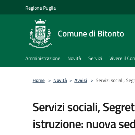
Salta al contenuto principale
Regione Puglia
Comune di Bitonto
Amministrazione
Novità
Servizi
Vivere il C
Home
>
Novità
>
Avvisi
>
Servizi sociali, Se
Servizi sociali, Segre
istruzione: nuova se