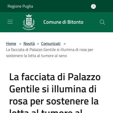
Salta al contenuto principale
Regione Puglia
Comune di Bitonto
Home
>
Novità
>
Comunicati
>
La facciata di Palazzo Gentile si illumina di rosa per
sostenere la lotta al tumore al seno
La facciata di Palazzo
Gentile si illumina di
rosa per sostenere la
lotta al tumore al