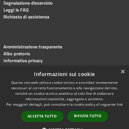
Segnalazione disservizio
Leggi le FAQ
Richiesta di assistenza
Amministrazione trasparente
Albo pretorio
Informativa privacy
Note legali
×
Informazioni sui cookie
Dichiarazione di accessibilità
Meccanismo di feedback
Questo sito web utilizza cookie tecnici e assimilati strettamente
necessari al corretto funzionamento e alla navigazione del sito,
nonché un cookie tecnico analitico al solo fine di elaborare
informazioni statistiche, aggregate e anonime.
RSS
Copyright © 2026 • Comune di
Per maggiori dettagli, può consultare la cookie policy al seguente
link
Accessibilità
Bitonto • Powered by
Privacy
Municipium
Accesso
•
RIFIUTA TUTTO
ACCETTA TUTTO
Cookie
redazione