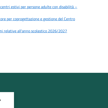
 centri estivi per persone adulte con disabilità –
ettore per coprogettazione e gestione del Centro
zioni relative all'anno scolastico 2026/2027
?