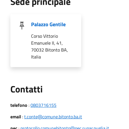
Sede principale
Palazzo Gentile
Corso Vittorio
Emanuele II, 41,
70032 Bitonto BA,
Italia
Utili
Contatti
telefono
:
0803716155
email
:
t.conte@comune.bitonto.ba.it
pec
:
protocollo.comunebitonto@pec.rupar.puglia.it