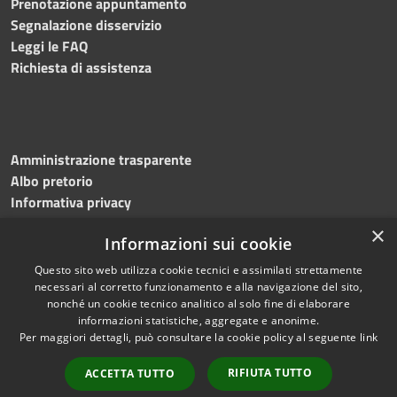
Prenotazione appuntamento
Segnalazione disservizio
Leggi le FAQ
Richiesta di assistenza
Amministrazione trasparente
Albo pretorio
Informativa privacy
Note legali
×
Informazioni sui cookie
Dichiarazione di accessibilità
Meccanismo di feedback
Questo sito web utilizza cookie tecnici e assimilati strettamente
necessari al corretto funzionamento e alla navigazione del sito,
nonché un cookie tecnico analitico al solo fine di elaborare
informazioni statistiche, aggregate e anonime.
RSS
Copyright © 2026 • Comune di
Per maggiori dettagli, può consultare la cookie policy al seguente
link
Accessibilità
Bitonto • Powered by
Privacy
Municipium
Accesso
•
RIFIUTA TUTTO
ACCETTA TUTTO
Cookie
redazione