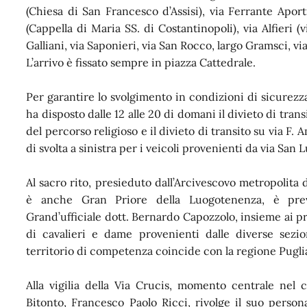
(Chiesa di San Francesco d’Assisi), via Ferrante Apor
(Cappella di Maria SS. di Costantinopoli), via Alfieri (
Galliani, via Saponieri, via San Rocco, largo Gramsci, vi
L’arrivo è fissato sempre in piazza Cattedrale.
Per garantire lo svolgimento in condizioni di sicurezza 
ha disposto dalle 12 alle 20 di domani il divieto di tran
del percorso religioso e il divieto di transito su via F.
di svolta a sinistra per i veicoli provenienti da via San
Al sacro rito, presieduto dall’Arcivescovo metropolita
è anche Gran Priore della Luogotenenza, è prev
Grand’ufficiale dott. Bernardo Capozzolo, insieme ai pr
di cavalieri e dame provenienti dalle diverse sezio
territorio di competenza coincide con la regione Pugli
Alla vigilia della Via Crucis, momento centrale nel c
Bitonto, Francesco Paolo Ricci, rivolge il suo person