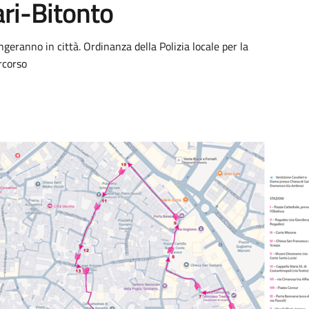
ari-Bitonto
geranno in città. Ordinanza della Polizia locale per la
ercorso