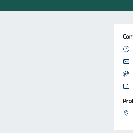
Con
Prob