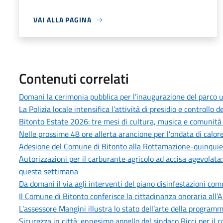
VAI ALLA PAGINA
Contenuti correlati
Domani la cerimonia pubblica per l’inaugurazione del parco u
La Polizia locale intensifica l’attività di presidio e controllo
Bitonto Estate 2026: tre mesi di cultura, musica e comunità p
Nelle prossime 48 ore allerta arancione per l’ondata di calore
Adesione del Comune di Bitonto alla Rottamazione-quinquies 
Autorizzazioni per il carburante agricolo ad accisa agevolata
questa settimana
Da domani il via agli interventi del piano disinfestazioni co
Il Comune di Bitonto conferisce la cittadinanza onoraria all’
L’assessore Mangini illustra lo stato dell’arte della progra
Sicurezza in città: ennesimo appello del sindaco Ricci per il 